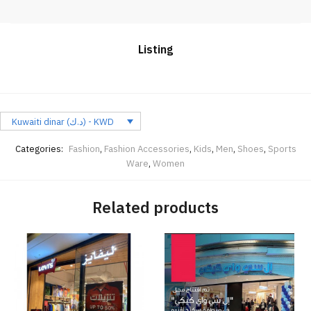
Listing
Kuwaiti dinar (د.ك) - KWD
Categories:
Fashion
,
Fashion Accessories
,
Kids
,
Men
,
Shoes
,
Sports
Ware
,
Women
Related products