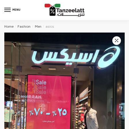
MENU
Home
/
Fashion
/
Men
/
asics