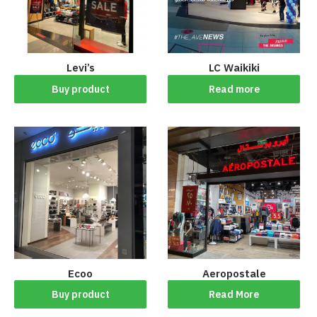
Levi’s
LC Waikiki
Buy product
Read more
Ecoo
‏Aeropostale
Buy product
Read More