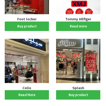
Foot locker
Tommy Hilfiger
Buy product
Read more
Celio
Splash
Read More
Buy product