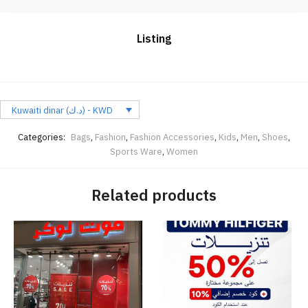
Listing
Kuwaiti dinar (د.ك) - KWD
Categories:
Bags
,
Fashion
,
Fashion Accessories
,
Kids
,
Men
,
Shoes
,
Sports Ware
,
Women
Related products