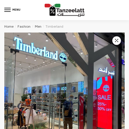
MENU
Home
/
Fashion
/
Men
/
Timberland